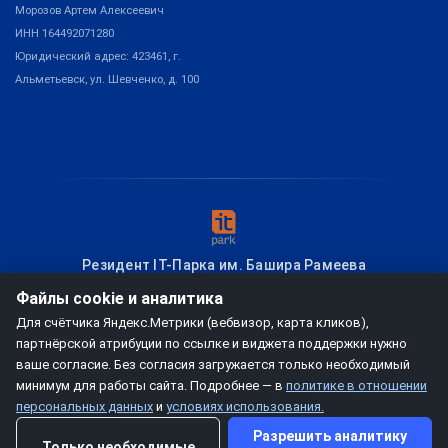
Морозов Артем Алексеевич
ИНН 164492071280
Юридический адрес: 423461, г.
Альметьевск, ул. Шевченко, д. 100
Резидент IT-Парка им. Башира Рамеева
Файлы cookie и аналитика
Для счётчика Яндекс.Метрики (вебвизор, карта кликов),
партнёрской атрибуции по ссылке и виджета поддержки нужно
© 2026
мобзио, создание диплинка
– Привет из Казани!
ваше согласие. Без согласия загружается только необходимый
минимум для работы сайта. Подробнее — в
политике в отношении
Условия использования
Договор-оферта
персональных данных
и
условиях использования.
Политика конфиденциальности
Разрешить аналитику
Только необходимые