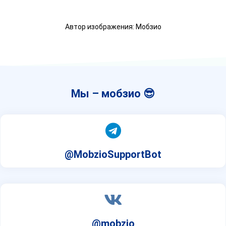
Автор изображения: Мобзио
Мы – мобзио 😎
@MobzioSupportBot
@mobzio