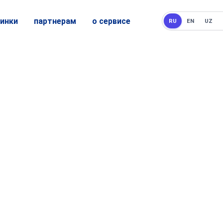
инки
партнерам
о сервисе
RU
EN
UZ
нерская программа
Что такое мобзио?
информация о сервисе
онлайн-школ
Мобзио Ai
Цены
Автоответы WB
Блог
Чат-бот WB
Обновления
Отзывы Авито
Диплинк для MAX
Аналитика WB
Аналитика Ozon