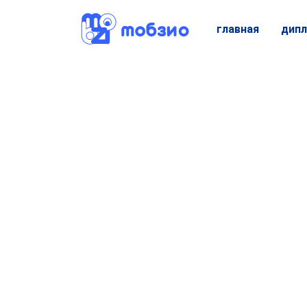
главная
дипл
Парт
Для 