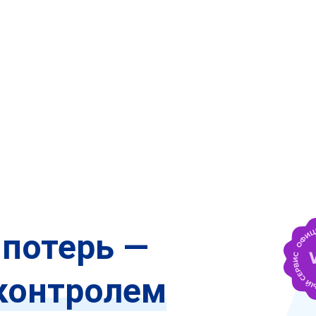
 потерь —
контролем