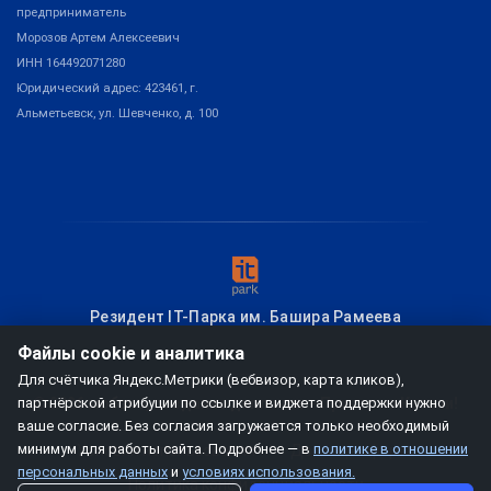
предприниматель
Морозов Артем Алексеевич
ИНН 164492071280
Юридический адрес: 423461, г.
Альметьевск, ул. Шевченко, д. 100
Резидент IT-Парка им. Башира Рамеева
Файлы cookie и аналитика
Для счётчика Яндекс.Метрики (вебвизор, карта кликов),
партнёрской атрибуции по ссылке и виджета поддержки нужно
© 2026
мобзио, создание диплинка
– Привет из Казани!
ваше согласие. Без согласия загружается только необходимый
минимум для работы сайта. Подробнее — в
политике в отношении
Условия использования
Договор-оферта
персональных данных
и
условиях использования.
Политика конфиденциальности