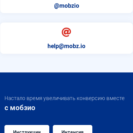
@mobzio
help@mobz.io
Настало время увеличивать конверсию вместе
с мобзио
Инструкции
Интенсив