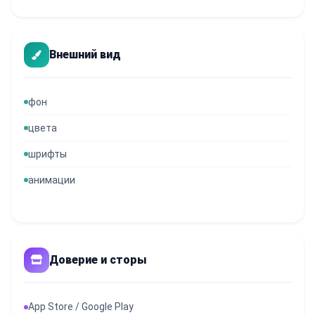
Внешний вид
фон
цвета
шрифты
анимации
Доверие и сторы
App Store / Google Play