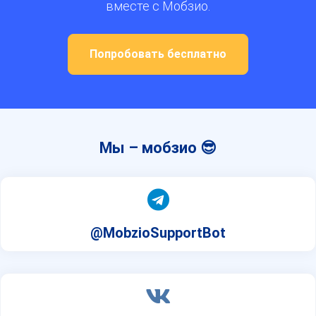
вместе с Мобзио.
Попробовать бесплатно
Мы – мобзио 😎
@MobzioSupportBot