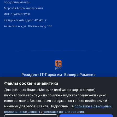
предприниматель
Морозов Артем Алексеевич
ИНН 164492071280
Юридический адрес: 423461, г.
Альметьевск, ул. Шевченко, д. 100
Резидент IT-Парка им. Башира Рамеева
Файлы cookie и аналитика
Для счётчика Яндекс.Метрики (вебвизор, карта кликов),
© 2026
мобзио, создание диплинка
– Привет из Казани!
партнёрской атрибуции по ссылке и виджета поддержки нужно
ваше согласие. Без согласия загружается только необходимый
минимум для работы сайта. Подробнее — в
политике в отношении
Условия использования
Договор-оферта
персональных данных
и
условиях использования.
Политика конфиденциальности