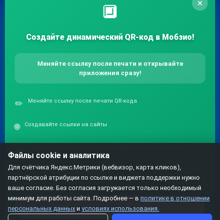
×
предприниматель
🔲
Морозов Артем Алексеевич
ИНН 164492071280
Создайте динамический QR-код в Мобзио!
Юридический адрес: 423461, г.
Альметьевск, ул. Шевченко, д. 100
Меняйте ссылку после печати и открывайте
приложения сразу!
Меняйте ссылку после печати QR-кода
✏️
Создавайте ссылки на сайты
🌐
Резидент IT-Парка им. Башира Рамеева
Открывайте приложения сразу (Самокат, Wildberries и др.)
📱
Файлы cookie и аналитика
Для счётчика Яндекс.Метрики (вебвизор, карта кликов),
Полная аналитика переходов
📊
© 2026
мобзио, создание диплинка
– Привет из Казани!
партнёрской атрибуции по ссылке и виджета поддержки нужно
ваше согласие. Без согласия загружается только необходимый
минимум для работы сайта. Подробнее — в
политике в отношении
Условия использования
Договор-оферта
→
Зарегистрироваться
персональных данных
и
условиях использования.
Политика конфиденциальности