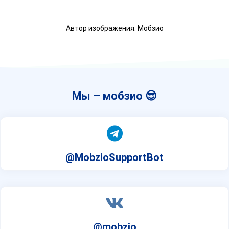
Автор изображения: Мобзио
Мы – мобзио 😎
@MobzioSupportBot
@mobzio