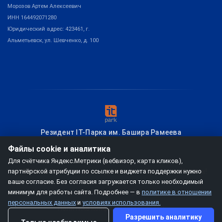
Морозов Артем Алексеевич
ИНН 164492071280
Юридический адрес: 423461, г.
Альметьевск, ул. Шевченко, д. 100
Резидент IT-Парка им. Башира Рамеева
Файлы cookie и аналитика
Для счётчика Яндекс.Метрики (вебвизор, карта кликов),
© 2026
мобзио, создание диплинка
– Привет из Казани!
партнёрской атрибуции по ссылке и виджета поддержки нужно
ваше согласие. Без согласия загружается только необходимый
минимум для работы сайта. Подробнее — в
политике в отношении
Условия использования
Договор-оферта
персональных данных
и
условиях использования.
Политика конфиденциальности
Разрешить аналитику