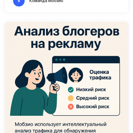
Команда Мобзио
К