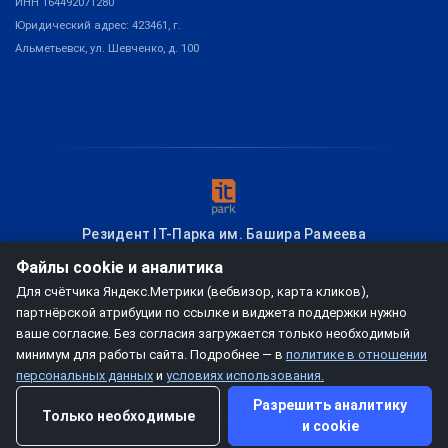
ИНН 164492071280
Юридический адрес: 423461, г.
Альметьевск, ул. Шевченко, д. 100
Резидент IT-Парка им. Башира Рамеева
Файлы cookie и аналитика
Для счётчика Яндекс.Метрики (вебвизор, карта кликов),
партнёрской атрибуции по ссылке и виджета поддержки нужно
© 2026
мобзио, создание диплинка
– Привет из Казани!
ваше согласие. Без согласия загружается только необходимый
минимум для работы сайта. Подробнее — в
политике в отношении
Условия использования
Договор-оферта
персональных данных
и
условиях использования.
Политика конфиденциальности
Разрешить аналитику
Только необходимые
Юридическая информация
и cookie