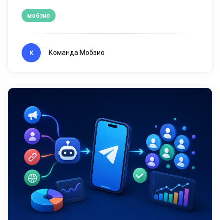
мобзио
Команда Мобзио
К