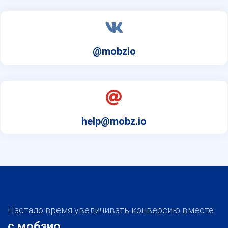
@mobzio
help@mobz.io
Настало время увеличивать конверсию вместе
с мобзио