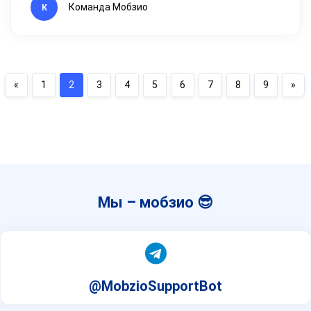
Команда Мобзио
К
«
1
2
3
4
5
6
7
8
9
»
Мы – мобзио 😎
@MobzioSupportBot