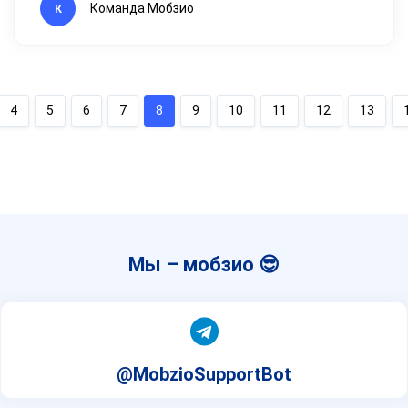
Команда Мобзио
К
4
5
6
7
8
9
10
11
12
13
Мы – мобзио 😎
@MobzioSupportBot