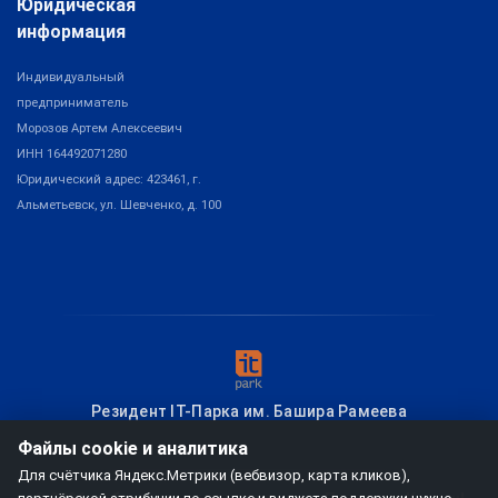
Юридическая
информация
Индивидуальный
предприниматель
Морозов Артем Алексеевич
ИНН 164492071280
Юридический адрес: 423461, г.
Альметьевск, ул. Шевченко, д. 100
Резидент IT-Парка им. Башира Рамеева
Файлы cookie и аналитика
Для счётчика Яндекс.Метрики (вебвизор, карта кликов),