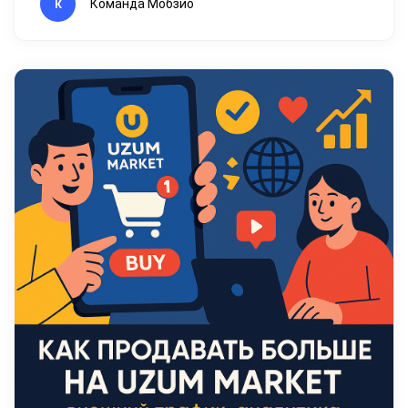
Команда Мобзио
К