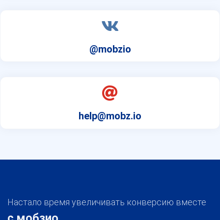
@mobzio
help@mobz.io
Настало время увеличивать конверсию вместе
с мобзио